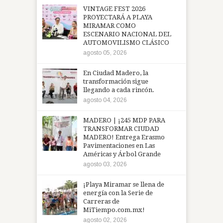
VINTAGE FEST 2026
PROYECTARÁ A PLAYA
MIRAMAR COMO
ESCENARIO NACIONAL DEL
AUTOMOVILISMO CLÁSICO
agosto 05, 2026
En Ciudad Madero, la
transformación sigue
llegando a cada rincón.
agosto 04, 2026
MADERO | ¡245 MDP PARA
TRANSFORMAR CIUDAD
MADERO! Entrega Erasmo
Pavimentaciones en Las
Américas y Árbol Grande
agosto 03, 2026
¡Playa Miramar se llena de
energía con la Serie de
Carreras de
MiTiempo.com.mx!
agosto 02, 2026